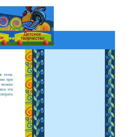
в этом.
 им при
к можно
ась эта
поиграть