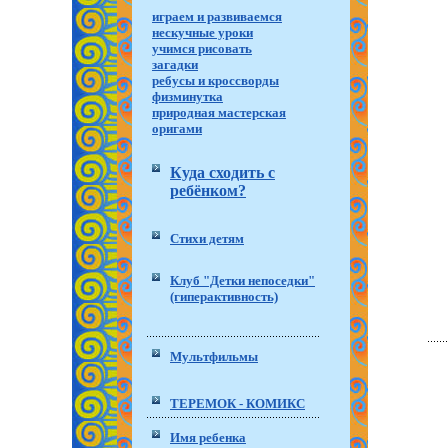
играем и развиваемся
нескучные уроки
учимся рисовать
загадки
ребусы и кроссворды
физминутка
природная мастерская
оригами
Куда сходить с
ребёнком?
Стихи детям
Клуб "Детки непоседки"
(гиперактивность)
Мультфильмы
ТЕРЕМОК - КОМИКС
Имя ребенка