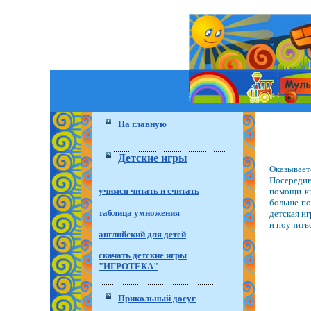
На главную
Детские игры
Оказывает
Посередин
учимся читать и считать
помощи кн
больше по
таблица умножения
детская иг
и поучитьс
английский для детей
скачать детские игры
"ИГРОТЕКА"
Прикольный досуг