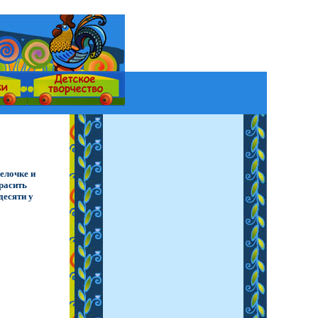
елочке и
расить
десяти у