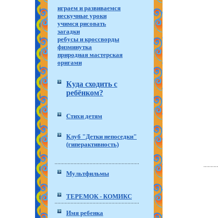
играем и развиваемся
нескучные уроки
учимся рисовать
загадки
ребусы и кроссворды
физминутка
природная мастерская
оригами
Куда сходить с
ребёнком?
Стихи детям
Клуб "Детки непоседки"
(гиперактивность)
Мультфильмы
ТЕРЕМОК - КОМИКС
Имя ребенка