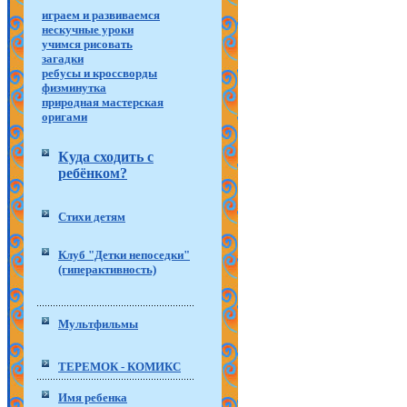
играем и развиваемся
нескучные уроки
учимся рисовать
загадки
ребусы и кроссворды
физминутка
природная мастерская
оригами
Куда сходить с
ребёнком?
Стихи детям
Клуб "Детки непоседки"
(гиперактивность)
Мультфильмы
ТЕРЕМОК - КОМИКС
Имя ребенка