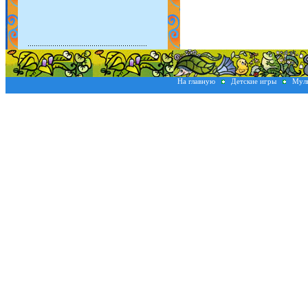
На главную
Детские игры
Мул