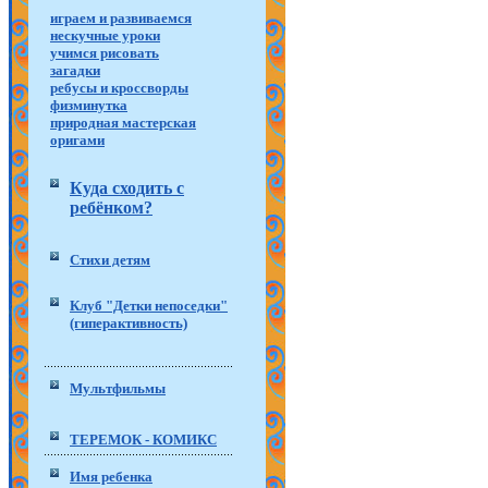
играем и развиваемся
нескучные уроки
учимся рисовать
загадки
ребусы и кроссворды
физминутка
природная мастерская
оригами
Куда сходить с
ребёнком?
Стихи детям
Клуб "Детки непоседки"
(гиперактивность)
Мультфильмы
ТЕРЕМОК - КОМИКС
Имя ребенка