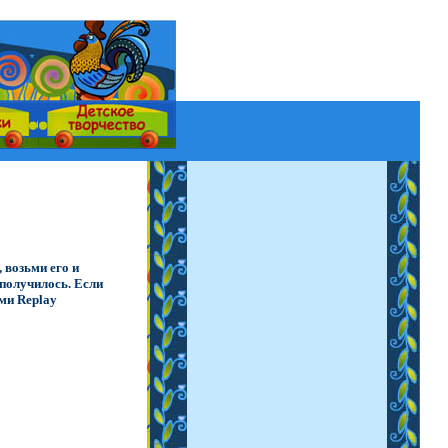
 возьми его и
получилось. Если
жми Replay