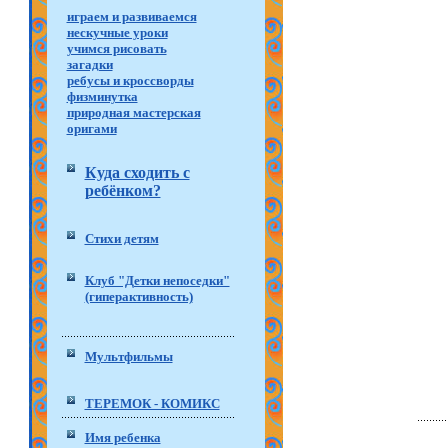
играем и развиваемся
нескучные уроки
учимся рисовать
загадки
ребусы и кроссворды
физминутка
природная мастерская
оригами
Куда сходить с
ребёнком?
Стихи детям
Клуб "Детки непоседки"
(гиперактивность)
Мультфильмы
ТЕРЕМОК - КОМИКС
Имя ребенка