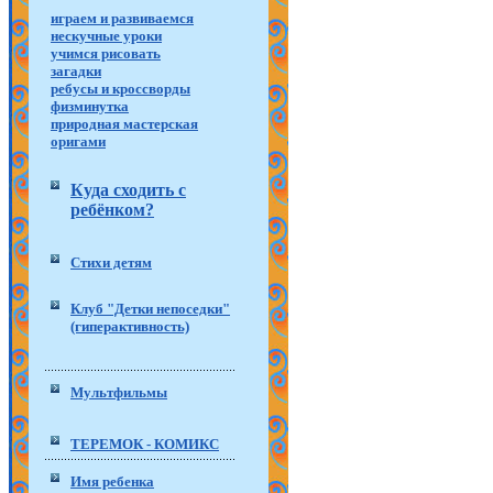
играем и развиваемся
нескучные уроки
учимся рисовать
загадки
ребусы и кроссворды
физминутка
природная мастерская
оригами
Куда сходить с
ребёнком?
Стихи детям
Клуб "Детки непоседки"
(гиперактивность)
Мультфильмы
ТЕРЕМОК - КОМИКС
Имя ребенка