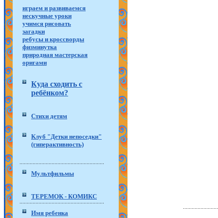
играем и развиваемся
нескучные уроки
учимся рисовать
загадки
ребусы и кроссворды
физминутка
природная мастерская
оригами
Куда сходить с
ребёнком?
Стихи детям
Клуб "Детки непоседки"
(гиперактивность)
Мультфильмы
ТЕРЕМОК - КОМИКС
Имя ребенка