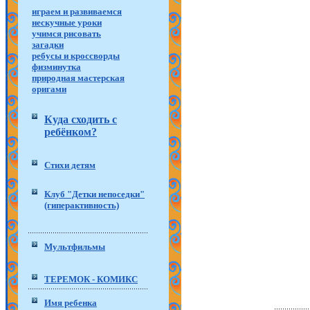
играем и развиваемся
нескучные уроки
учимся рисовать
загадки
ребусы и кроссворды
физминутка
природная мастерская
оригами
Куда сходить с
ребёнком?
Стихи детям
Клуб "Детки непоседки"
(гиперактивность)
Мультфильмы
ТЕРЕМОК - КОМИКС
Имя ребенка