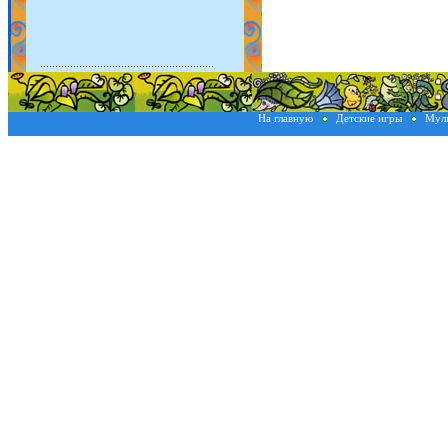
На главную
Детские игры
Мул