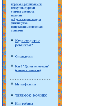
играем и развиваемся
нескучные уроки
учимся рисовать
загадки
ребусы и кроссворды
физминутка
природная мастерская
оригами
Куда сходить с
ребёнком?
Стихи детям
Клуб "Детки непоседки"
(гиперактивность)
Мультфильмы
ТЕРЕМОК - КОМИКС
Имя ребенка