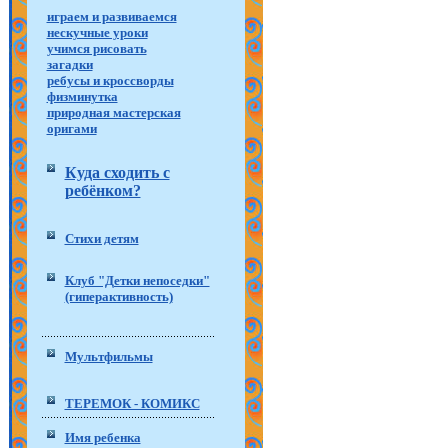
играем и развиваемся
нескучные уроки
учимся рисовать
загадки
ребусы и кроссворды
физминутка
природная мастерская
оригами
Куда сходить с
ребёнком?
Стихи детям
Клуб "Детки непоседки"
(гиперактивность)
Мультфильмы
ТЕРЕМОК - КОМИКС
Имя ребенка