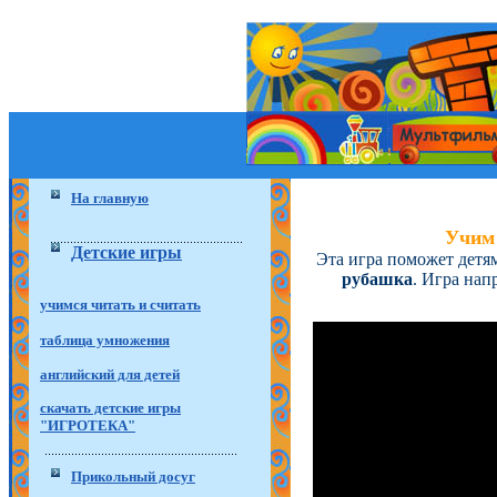
На главную
Учим 
Детские игры
Эта игра поможет дет
рубашка
. Игра нап
учимся читать и считать
таблица умножения
английский для детей
скачать детские игры
"ИГРОТЕКА"
Прикольный досуг