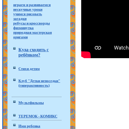
играем и развиваемся
нескучные уроки
учимся рисовать
загадки
ребусы и кроссворды
физминутка
природная мастерская
оригами
Куда сходить с
ребёнком?
Стихи детям
Клуб "Детки непоседки"
(гиперактивность)
Мультфильмы
ТЕРЕМОК - КОМИКС
Имя ребенка