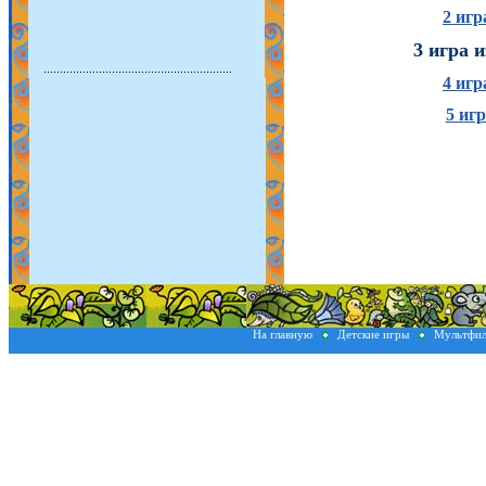
2 игр
3 игра 
4 игр
5 иг
На главную
Детские игры
Мультфи