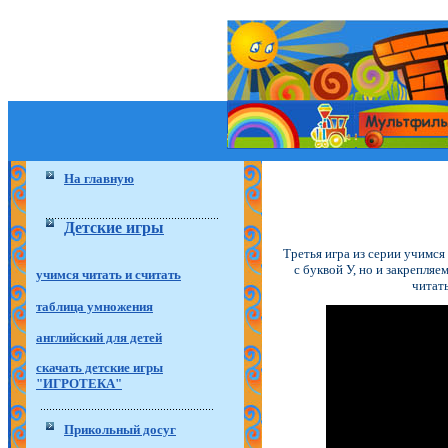
На главную
Детские игры
Третья игра из серии учимся
с буквой У, но и закрепля
учимся читать и считать
читать
таблица умножения
английский для детей
скачать детские игры
"ИГРОТЕКА"
Прикольный досуг