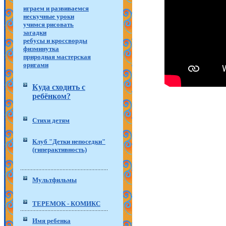
играем и развиваемся
нескучные уроки
учимся рисовать
загадки
ребусы и кроссворды
физминутка
природная мастерская
оригами
Куда сходить с
ребёнком?
Стихи детям
Клуб "Детки непоседки"
(гиперактивность)
Мультфильмы
ТЕРЕМОК - КОМИКС
Имя ребенка