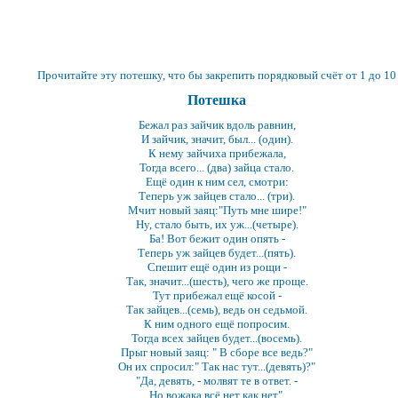
Прочитайте эту потешку, что бы закрепить порядковый счёт от 1 до 10
Потешка
Бежал раз зайчик вдоль равнин,
И зайчик, значит, был... (один).
К нему зайчиха прибежала,
Тогда всего... (два) зайца стало.
Ещё один к ним сел, смотри:
Теперь уж зайцев стало... (три).
Мчит новый заяц:"Путь мне шире!"
Ну, стало быть, их уж...(четыре).
Ба! Вот бежит один опять -
Теперь уж зайцев будет...(пять).
Спешит ещё один из рощи -
Так, значит...(шесть), чего же проще.
Тут прибежал ещё косой -
Так зайцев...(семь), ведь он седьмой.
К ним одного ещё попросим.
Тогда всех зайцев будет...(восемь).
Прыг новый заяц: " В сборе все ведь?"
Он их спросил:" Так нас тут...(девять)?"
"Да, девять, - молвят те в ответ. -
Но вожака всё нет как нет".