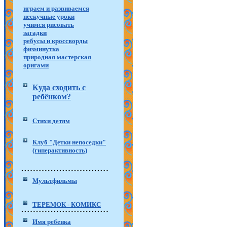
играем и развиваемся
нескучные уроки
учимся рисовать
загадки
ребусы и кроссворды
физминутка
природная мастерская
оригами
Куда сходить с
ребёнком?
Стихи детям
Клуб "Детки непоседки"
(гиперактивность)
Мультфильмы
ТЕРЕМОК - КОМИКС
Имя ребенка