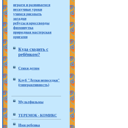
играем и развиваемся
нескучные уроки
учимся рисовать
загадки
ребусы и кроссворды
физминутка
природная мастерская
оригами
Куда сходить с
ребёнком?
Стихи детям
Клуб "Детки непоседки"
(гиперактивность)
Мультфильмы
ТЕРЕМОК - КОМИКС
Имя ребенка