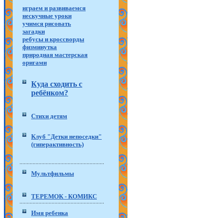
играем и развиваемся
нескучные уроки
учимся рисовать
загадки
ребусы и кроссворды
физминутка
природная мастерская
оригами
Куда сходить с
ребёнком?
Стихи детям
Клуб "Детки непоседки"
(гиперактивность)
Мультфильмы
ТЕРЕМОК - КОМИКС
Имя ребенка