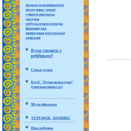
играем и развиваемся
нескучные уроки
учимся рисовать
загадки
ребусы и кроссворды
физминутка
природная мастерская
оригами
Куда сходить с
ребёнком?
Стихи детям
Клуб "Детки непоседки"
(гиперактивность)
Мультфильмы
ТЕРЕМОК - КОМИКС
Имя ребенка