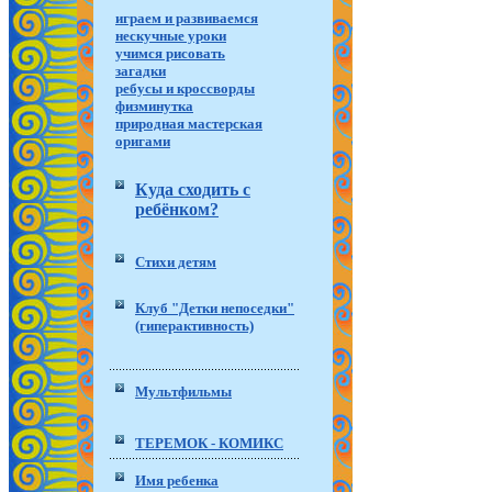
играем и развиваемся
нескучные уроки
учимся рисовать
загадки
ребусы и кроссворды
физминутка
природная мастерская
оригами
Куда сходить с
ребёнком?
Стихи детям
Клуб "Детки непоседки"
(гиперактивность)
Мультфильмы
ТЕРЕМОК - КОМИКС
Имя ребенка