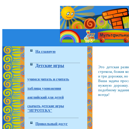
На главную
Детские игры
Это детская разв
стрекоза, божия к
и три дорожки, но
учимся читать и считать
Ваша задача просл
нужную дорожку.
таблица умножения
подобному задани
всегда!
английский для детей
скачать детские игры
"ИГРОТЕКА"
Прикольный досуг