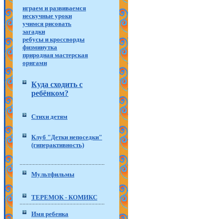
играем и развиваемся
нескучные уроки
учимся рисовать
загадки
ребусы и кроссворды
физминутка
природная мастерская
оригами
Куда сходить с
ребёнком?
Стихи детям
Клуб "Детки непоседки"
(гиперактивность)
Мультфильмы
ТЕРЕМОК - КОМИКС
Имя ребенка