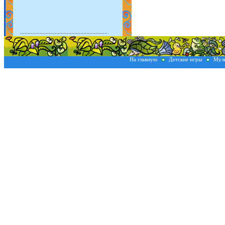
На главную
Детские игры
Мул