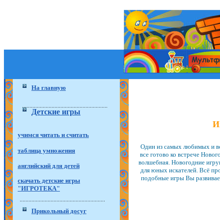
На главную
Детские игры
И
учимся читать и считать
Один из самых любимых и во
таблица умножения
все готово ко встрече Новог
волшебная. Новогодние игруш
английский для детей
для юных искателей. Всё пр
подобные игры Вы развивае
скачать детские игры
"ИГРОТЕКА"
Прикольный досуг