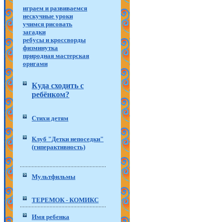
играем и развиваемся
нескучные уроки
учимся рисовать
загадки
ребусы и кроссворды
физминутка
природная мастерская
оригами
Куда сходить с
ребёнком?
Стихи детям
Клуб "Детки непоседки"
(гиперактивность)
Мультфильмы
ТЕРЕМОК - КОМИКС
Имя ребенка