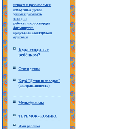
играем и развиваемся
нескучные уроки
учимся рисовать
загадки
ребусы и кроссворды
физминутка
природная мастерская
оригами
Куда сходить с
ребёнком?
Стихи детям
Клуб "Детки непоседки"
(гиперактивность)
Мультфильмы
ТЕРЕМОК - КОМИКС
Имя ребенка