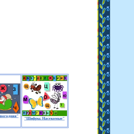
вогодняя"
"Шифры. Насекомые"