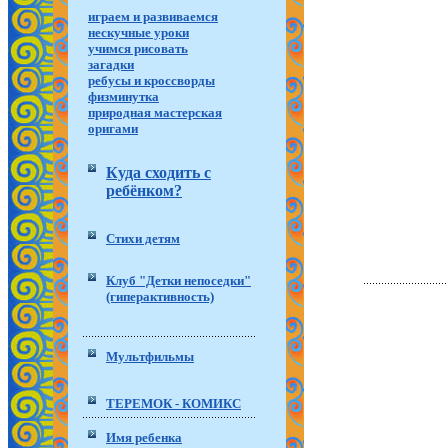
играем и развиваемся
нескучные уроки
учимся рисовать
загадки
ребусы и кроссворды
физминутка
природная мастерская
оригами
Куда сходить с
ребёнком?
Стихи детям
Клуб "Детки непоседки"
(гиперактивность)
Мультфильмы
ТЕРЕМОК - КОМИКС
Имя ребенка