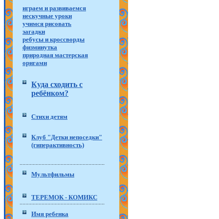
играем и развиваемся
нескучные уроки
учимся рисовать
загадки
ребусы и кроссворды
физминутка
природная мастерская
оригами
Куда сходить с
ребёнком?
Стихи детям
Клуб "Детки непоседки"
(гиперактивность)
Мультфильмы
ТЕРЕМОК - КОМИКС
Имя ребенка