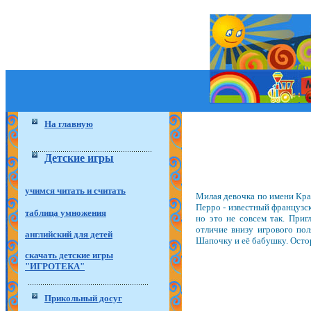
На главную
Детские игры
учимся читать и считать
Милая девочка по имени Кра
Перро - известный французск
таблица умножения
но это не совсем так. Приг
отличие внизу игрового по
английский для детей
Шапочку и её бабушку. Остор
скачать детские игры
"ИГРОТЕКА"
Прикольный досуг