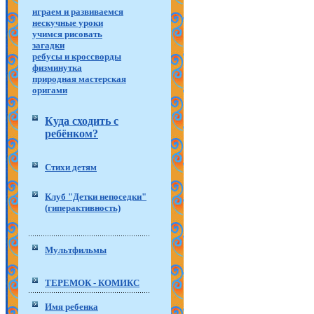
играем и развиваемся
нескучные уроки
учимся рисовать
загадки
ребусы и кроссворды
физминутка
природная мастерская
оригами
Куда сходить с
ребёнком?
Стихи детям
Клуб "Детки непоседки"
(гиперактивность)
Мультфильмы
ТЕРЕМОК - КОМИКС
Имя ребенка