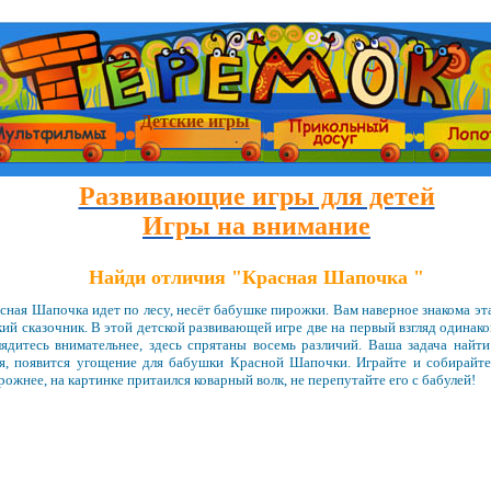
Детские игры
Развивающие игры для детей
Игры на внимание
Найди отличия "Красная Шапочка "
сная Шапочка идет по лесу, несёт бабушке пирожки. Вам наверное знакома эт
ий сказочник. В этой детской развивающей игре две на первый взгляд одинако
лядитесь внимательнее, здесь спрятаны восемь различий. Ваша задача найти
ля, появится угощение для бабушки Красной Шапочки. Играйте и собирайт
ожнее, на картинке притаился коварный волк, не перепутайте его с бабулей!