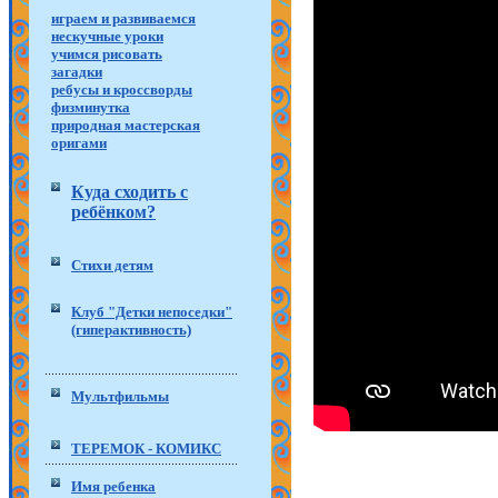
играем и развиваемся
нескучные уроки
учимся рисовать
загадки
ребусы и кроссворды
физминутка
природная мастерская
оригами
Куда сходить с
ребёнком?
Стихи детям
Клуб "Детки непоседки"
(гиперактивность)
Мультфильмы
ТЕРЕМОК - КОМИКС
Имя ребенка