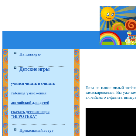
На главную
Детские игры
учимся читать и считать
Пока на пляже милый котёно
замаскировались. Вы уже зам
таблица умножения
английского алфавита, выигра
английский для детей
скачать детские игры
"ИГРОТЕКА"
Прикольный досуг