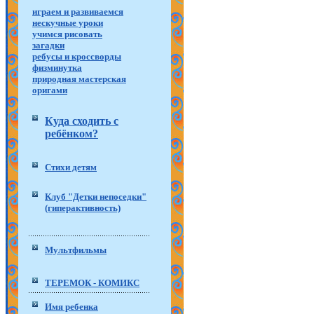
играем и развиваемся
нескучные уроки
учимся рисовать
загадки
ребусы и кроссворды
физминутка
природная мастерская
оригами
Куда сходить с
ребёнком?
Стихи детям
Клуб "Детки непоседки"
(гиперактивность)
Мультфильмы
ТЕРЕМОК - КОМИКС
Имя ребенка