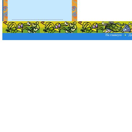
На главную
Де