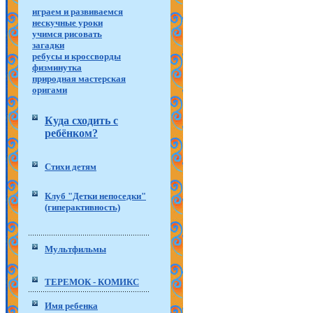
играем и развиваемся
нескучные уроки
учимся рисовать
загадки
ребусы и кроссворды
физминутка
природная мастерская
оригами
Куда сходить с
ребёнком?
Стихи детям
Клуб "Детки непоседки"
(гиперактивность)
Мультфильмы
ТЕРЕМОК - КОМИКС
Имя ребенка