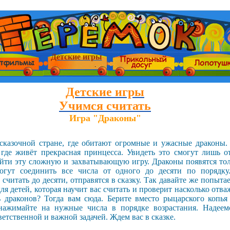
Детские игры
Детские игры
Учимся считать
Игра "Драконы"
 сказочной стране, где обитают огромные и ужасные драконы.
где живёт прекрасная принцесса. Увидеть это смогут лишь о
ойти эту сложную и захватывающую игру. Драконы появятся тол
могут соединить все числа от одного до десяти по порядк
считать до десяти, отправятся в сказку. Так давайте же попыта
я детей, которая научит вас считать и проверит насколько отв
ь драконов? Тогда вам сюда. Берите вместо рыцарского копь
нажимайте на нужные числа в порядке возрастания. Надеем
ветственной и важной задачей. Ждем вас в сказке.