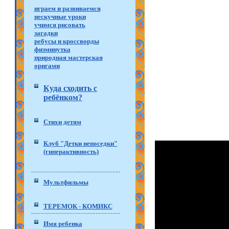
играем и развиваемся
нескучные уроки
учимся рисовать
загадки
ребусы и кроссворды
физминутка
природная мастерская
оригами
Куда сходить с
ребёнком?
Стихи детям
Клуб "Детки непоседки"
(гиперактивность)
Мультфильмы
ТЕРЕМОК - КОМИКС
Имя ребенка