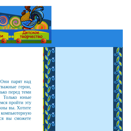
 Они парят над
тважные герои,
ько перед теми
у. Только юные
емся пройти эту
ажны вы. Хотите
я компьютерную
ся вы сможете