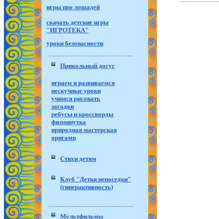
игры про лошадей
скачать детские игры
"ИГРОТЕКА"
уроки безопасности
Прикольный досуг
играем и развиваемся
нескучные уроки
учимся рисовать
загадки
ребусы и кроссворды
физминутка
природная мастерская
оригами
Стихи детям
Клуб "Детки непоседки"
(гиперактивность)
Мультфильмы