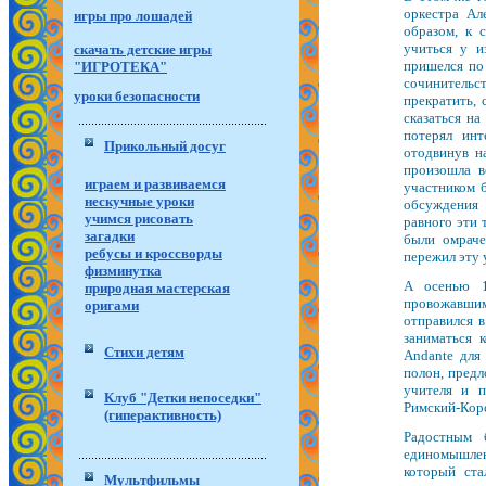
оркестра Ал
игры про лошадей
образом, к 
учиться у и
скачать детские игры
пришелся по
"ИГРОТЕКА"
сочинитель
уроки безопасности
прекратить, 
сказаться на
потерял инт
Прикольный досуг
отодвинув н
произошла в
играем и развиваемся
участником б
нескучные уроки
обсуждения
учимся рисовать
равного эти 
загадки
были омраче
ребусы и кроссворды
пережил эту 
физминутка
А осенью 1
природная мастерская
провожавши
оригами
отправился 
заниматься к
Стихи детям
Andante для
полон, предл
учителя и п
Клуб "Детки непоседки"
Римский-Корс
(гиперактивность)
Радостным 
единомышленн
который ст
Мультфильмы