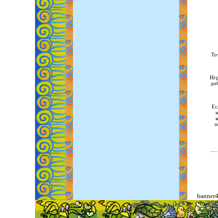
То
Игр
ре
Ес
н
к
п
banner