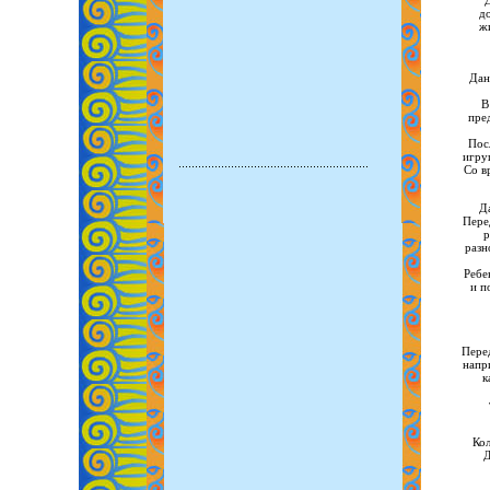
д
ж
Дан
В
пред
Пос
игру
Со в
Д
Пере
р
разн
Ребе
и п
Перед
напр
к
Кол
Д