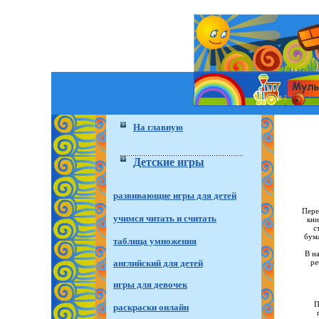
На главную
Детские игры
развивающие игры для детей
Пере
учимся читать и считать
кни
с
бума
таблица умножения
В н
ре
английский для детей
игры для девочек
П
раскраски онлайн