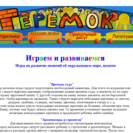
Детские игры
Игры на развитие понятий об окружающем мире, памяти
"Времена года"
д началом игры следует подготовить необходимый инвентарь. Для этого из журналов или
г следует вырезать картинки, изображающие разные времена года, и наклеить их на одну
торону картонной папки. С другой стороны на папку можно наклеить листы бархатной
ги, чтобы картинки не скользили. Также следует вырезать небольшие картинки со снегом,
дождем, грибами, солнцем, листьями, цветами, птенчиками в гнезде и т. д.
ачале игры можно класть подходящие маленькие картинки на большие, объясняя при этом
бенку, почему они будут лежать именно там. Со временем усложните задание положите
несколько неподходящих картинок и предложите ребенку найти ошибки.
"Архитекторы и строители"
Для выполнения этого задания потребуется строительныи конструктор.
еред началом игры следует рассказать ребенку о строителях и архитекторах. Можно в
процессе рассказа сделать вместе с малышом несколько чертежей построек. После эого