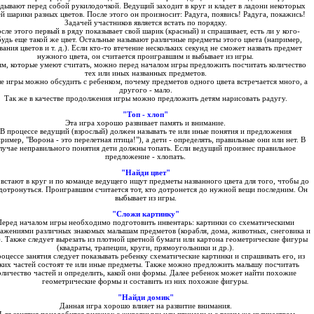
адывают перед собой рукилодочкой. Ведущий заходит в круг и кладет в ладони некоторых
й шарики разных цветов. После этого он произносит: Радуга, появись! Радуга, покажись!
Задачей участников является встать по порядку.
сле этого первый в ряду показывает свой шарик (красный) и спрашивает, есть ли у кого-
удь еще такой же цвет. Остальные называют различные предметы этого цвета (например,
вания цветов и т. д.). Если кто-то втечение нескольких секунд не сможет назвать предмет
нужного цвета, он считается проигравшим и выбывает из игры.
м, которые умеют считать, можно перед началом игры предложить посчитать количество
тех или иных названных предметов.
е игры можно обсудить с ребенком, почему предметов одного цвета встречается много, а
другого - мало.
Так же в качестве продолжения игры можно предложить детям нарисовать радугу.
"Топ - хлоп"
Эта игра хорошо развивает память и внимание.
В процессе ведущий (взрослый) должен называть те или иные понятия и предложения
ример, "Ворона - это перелетная птица!"), а дети - определять, правильные они или нет. В
лучае неправильного понятия дети должны топать. Если ведущий произнес правильное
предложение - хлопать.
"Найди цвет"
встают в круг и по команде ведущего ищут предметы названного цвета для того, чтобы до
дотронуться. Проигравшим считается тот, кто дотронется до нужной вещи последним. Он
выбывает из игры.
"Сложи картинку"
Перед началом игры необходимо подготовить инвентарь: картинки со схематическими
ажениями различных знакомых малышам предметов (корабля, дома, животных, снеговика и
,). Также следует вырезать из плотной цветной бумаги или картона геометрические фигуры
(квадраты, трапеции, круги, прямоугольники и др.).
роцессе занятия следует показывать ребенку схематические картинки и спрашивать его, из
ких частей состоят те или иные предметы. Также можно предложить малышу посчитать
оличество частей и определить, какой они формы. Далее ребенок может найти похожие
геометрические формы и составить из них похожие фигуры.
"Найди домик"
Данная игра хорошо влияет на развитие внимания.
 ля занятия понадобится рисунок с животными или птицами и с таким же количеством