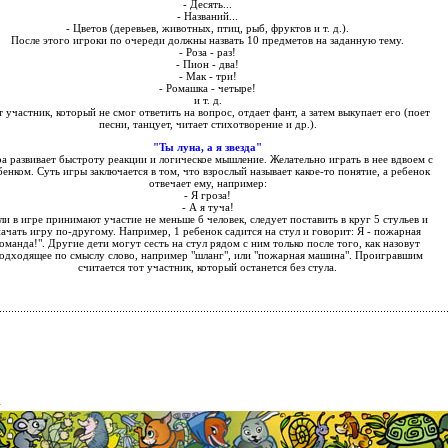
- Десять...
- Названий...
- Цветов (деревьев, животных, птиц, рыб, фруктов и т. д.).
После этого игроки по очереди должны назвать 10 предметов на заданную тему.
- Роза - раз!
- Пион - два!
- Мак - три!
- Ромашка - четыре!
и т. д.
т участник, который не смог ответить на вопрос, отдает фант, а затем выкупает его (поет
песни, танцует, читает стихотворение и др.).
"Ты луна, а я звезда"
а развивает быстроту реакции и логическое мышление. Желательно играть в нее вдвоем с
бенком. Суть игры заключается в том, что взрослый называет какое-то понятие, а ребенок
отвечает ему, например:
- Я гроза!
- А я туча!
ли в игре принимают участие не меньше б человек, следует поставить в круг 5 стульев и
ачать игру по-другому. Например, 1 ребенок садится на стул и говорит: Я - пожарная
оманда!". Другие дети могут сесть на стул рядом с ним только после того, как назовут
одходящее по смыслу слово, например "шланг", или "пожарная машина". Проигравшим
считается тот участник, который останется без стула.
4