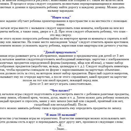
омиков. В процессе игры следует соединить волнистыми перекрещивающимися линиями
ивотных и домики и предложить ребенку найти дорогу к каждому домику. Можно дать
малышу карандаш.
"Ищем клад"
ное задание обучает ребенка ориентированию в пространстве и на местности с помощью
плана.
 начале игры вместе с малышом следуeт нарисовать план комнаты, изобразив на нем все
меты мебели, а также окна, двери и т. Д. При этом следует объяснить ребенку, что план -
это вид сверху.
ле этого нужно попросить ребенка выйти на некоторое время из комнаты и спрятать в ней
шку или лакомство. На плане место нахождения "клада" следует отметить ярким крестиком.
ременем можно усложнить задачу ребенка, нарисовав план квартиры или дачного участка.
"Давай придумывать"
анная игра развивает речь и абстрактное, мышление и предназначена для детей от З лет.
д началом занятия следуетподготовить необходимый инвентарь: карточки с изображением
азличных предметов определенной формы (например, яйца или яблока), а также набор
ообразных предметов (коробочки, кольца, цилиндры и т. д.). Следует подбирать инвентарь
так, чтобы предметы совпадали по форме с нарисованными на карточках объектами .
нок должен сесть за стол, на котором лежит набор предметов. Взрослый садится напротив,
оказывает ему по очереди карточки, а после этого спрашивает, какой предмет на карточке
похож на тот или иной предмет, лежащий перед ним.
Дети от 5 лет могут играть самостоятельно.
"Чем пахнет?"
 началом игры следует подготовить и рассмотреть вместе с ребенком разичные предметы,
имер лимон, обувной крем, чеснок, духи, мыло и т. д. Затем нужно дать ребенку понюхать
аждый предмет и спросить, какие у них запахи (кислый или сладкий, приятный или нет,
съедобный или несъедобный). После.
того можно завязать ребенку глаза и предложить ему определить предметы по запаху.
"Я знаю 10 названий"
ичество участников игры не ограничено. В качестве инвентаря можно использовать мяч.
ети должны сесть в круг и перекидывать друг другу мяч, произнося следующие слова:
-Я...
- Знаю...