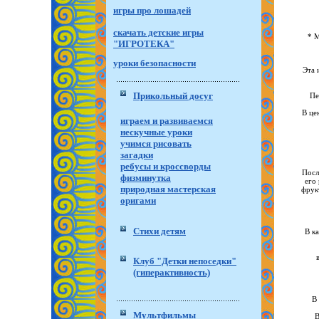
игры про лошадей
скачать детские игры
* М
"ИГРОТЕКА"
уроки безопасности
Эта 
Прикольный досуг
Пе
В це
играем и развиваемся
нескучные уроки
учимся рисовать
загадки
ребусы и кроссворды
Посл
физминутка
его
природная мастерская
фрук
оригами
Стихи детям
В к
Клуб "Детки непоседки"
(гиперактивность)
В
Мультфильмы
В