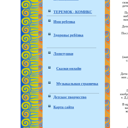
скл
дете
ТЕРЕМОК - КОМИКС
По
ниб
наз
Имя ребенка
Детя
Посл
Здоровье ребёнка
Лопотушки
(нап
с
Сказки онлайн
Дети 
них 
Музыкальная страничка
изобр
Детское творчество
т. Д
В п
Карта сайта
ка
к
Д