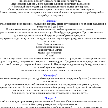
предложите ребенку сделать постройку по чертежу.
Также можно для игры использовать один из нескольких вариантов:
* Взрослый строит дом, а ребенок после этого делает его чертеж.
* Сначала ребенок делает чертеж дома, а после этого взрослый его строит.
ожно сделать, несколько построек и чертеж к одной из них и предложить ребенку найти
постройку по чертежу.
"Ярмарка"
игра развивает воображение, мышление, память, быстроту реакции и подходит для детей в
возрасте от 3 до 6 лет.
В качестве инвентаря можно использовать любые предметы разных цветов.
ред началом игры дети должны встать в круг. Они будут продавцами. При этом малыши
должны держать за спиной в руках разнообразные предметы.
нтр круга заходит покупатель. Он кружится, вытянув вперед руку, как стрелку, а остальные
дети поют:
Ваня, Ваня, покружись,
Всем ребятам покажись,
И какой товар милей,
Укажи нам поскорей!
С топ!
е этого покупаrель останавливается и начинает разговор с продавцом, на которого указала
 рука. Например, покупатель говорит, что хочет фрукт. Продавец должен предложить ему
т, схожий по цвету с игрушкой за его спиной. Например, предлагает клубнику, если у него
за спиной красная игрушка.
В следующем туре покупателем становится продавец.
"Светофор"
ачестве инвентаря для игры понадобятся красные и зеленые кружки бумаги (по количеству
участников).
В процессе занятия взрослый должен произносить утверждения, а игроки - думать,
верные они или нет. Если понятие правильное (например, зимой идет снег), то ребенок
поднимает зеленую карточку, а если неправильное, то красную.
Сложность понятий должна зависеть от возраста и знаний детей.
"Радуга"
 этой игре могут принимать участие не менее 7 человек. Она развивает внимательность,
память, быстроту реакции и сообразительность.
 начале игры среди участников должен быть выбран ведущий. Игроки садятся в круг и