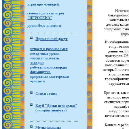
игры про лошадей
Источни
скачать детские игры
бактерионос
"ИГРОТЕКА"
капельным 
детских колл
уроки безопасности
эпидемиче-ские
форм
Прикольный досуг
Инкубационный
типу легког
играем и развиваемся
данными. От
нескучные уроки
приступов. Об
учимся рисовать
остается норм
загадки
мало отличающ
ребусы и кроссворды
который постеп
физминутка
с репризами
природная мастерская
трахеобронхит
оригами
наруша-ется
При этом, так 
Стихи детям
период с нер
сменяется пери
Клуб "Детки непоседки"
недели),
(гиперактивность)
выздоровлен
незначительны
Кашель у ребе
Мультфильмы