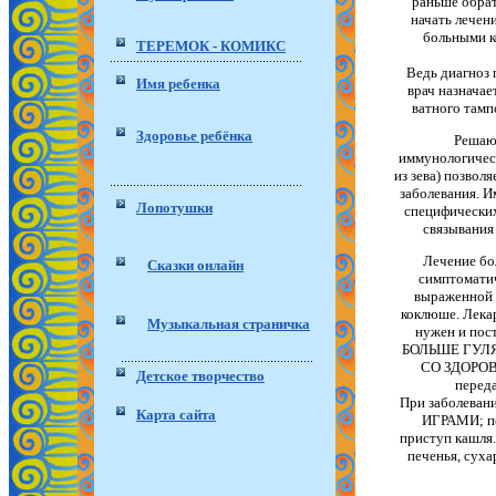
раньше обрат
начать лечени
больными к
ТЕРЕМОК - КОМИКС
Ведь диагноз 
Имя ребенка
врач назначае
ватного тампо
Здоровье ребёнка
Решающ
иммунологическ
из зева) позвол
заболевания. И
Лопотушки
специфических
связывания
Лечение бо
Сказки онлайн
симптоматич
выраженной к
коклюше. Лекар
Музыкальная страничка
нужен и по
БОЛЬШЕ ГУЛЯ
СО ЗДОРОВЫ
Детское творчество
переда
При заболев
Карта сайта
ИГРАМИ; пе
приступ кашля.
печенья, суха