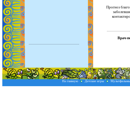
Прогноз благо
заболевши
контактиро
Врач-п
На главную
Детские игры
Мультфильм