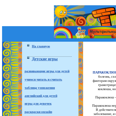
На главную
Детские игры
развивающие игры для детей
ПАРАКОКЛ
болезнь, сх
учимся читать и считать
факторам окруж
грамотрица
таблица умножения
коклюша, н
английский для детей
Паракоклюш —
игры для девочек
Паракоклюш нер
В действител
раскраски онлайн
заболевание, и