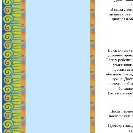
ос
В связи с те
вызывают сып
диагноз и об
Показанием к 
условиях пров
Если у ребенка
участкового
прописать л
обильное питье
нужно. Дост
постельное бел
большинс
Госпитализиру
После перене
после появлен
Проводят вакц
та