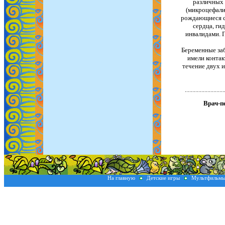
различных 
(микроцефалия
рождающиеся с
сердца, гид
инвалидами. 
Беременные заб
имели контак
течение двух и
Врач-п
На главную
Детские игры
Мультфильм