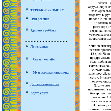
Человек – 
окружающих мо
ТЕРЕМОК - КОМИКС
возбудитель в
выделять вирус 
Имя ребенка
после окончани
к человеку 
разговоре и 
Здоровье ребёнка
ветрянке, конт
увеличивается 
проветриваемые
Клиническая кар
Лопотушки
первых проявле
18 дней. Чаще
продромальном
Сказки онлайн
боль, небольш
горле, увеличе
случаях сыпь 
Музыкальная страничка
конечностей, за
суток. В нача
окружающих е
Детское творчество
Другие симп
поднимается выш
Карта сайта
быстро поправл
высыпаний. Д
могут оставать
Поскольку с
считают нужным