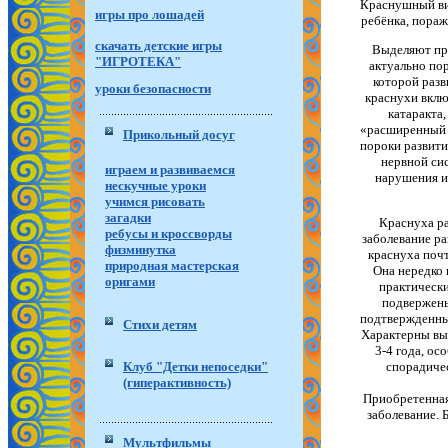
Краснушный вир
игры про лошадей
ребёнка, пораж
скачать детские игры
Выделяют пр
"ИГРОТЕКА"
актуально по
которой разв
уроки безопасности
краснухи вклю
катаракта,
«расширенный 
Прикольный досуг
пороки развити
нервной си
играем и развиваемся
нарушения и 
нескучные уроки
учимся рисовать
загадки
Краснуха ра
ребусы и кроссворды
заболевание ра
физминутка
краснуха почт
природная мастерская
Она нередко 
оригами
практически
подвержены
подтвержденные
Стихи детям
Характерны вы
3-4 года, о
Клуб "Детки непоседки"
спорадиче
(гиперактивность)
Приобретенная
заболевание. 
Мультфильмы