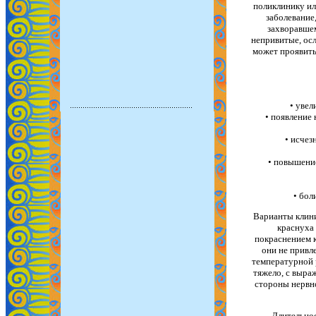
поликлинику ил
заболевание
захворавшем
непривитые, осл
может проявить
• увел
• появление
• исчез
• повышени
• бол
Варианты клини
краснуха
покраснением к
они не привл
температурной 
тяжело, с выр
стороны нервн
Длительнос