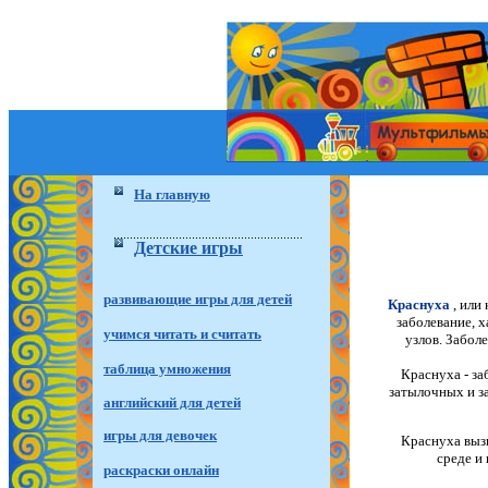
На главную
Детские игры
развивающие игры для детей
Краснуха
, или
заболевание, 
учимся читать и считать
узлов. Забол
таблица умножения
Краснуха - з
затылочных и з
английский для детей
игры для девочек
Краснуха выз
среде и
раскраски онлайн