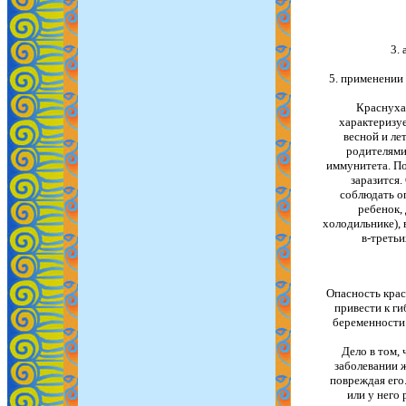
3.
5. применении 
Краснуха 
характеризуе
весной и ле
родителями
иммунитета. По
заразится.
соблюдать оп
ребенок,
холодильнике), 
в-треть
Опасность крас
привести к ги
беременности 
Дело в том,
заболевании 
повреждая его
или у него