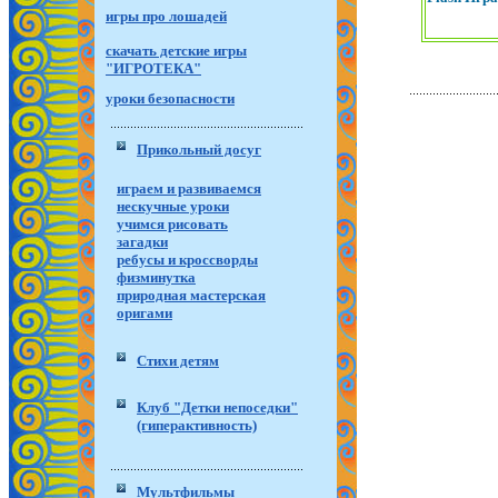
игры про лошадей
скачать детские игры
"ИГРОТЕКА"
уроки безопасности
Прикольный досуг
играем и развиваемся
нескучные уроки
учимся рисовать
загадки
ребусы и кроссворды
физминутка
природная мастерская
оригами
Стихи детям
Клуб "Детки непоседки"
(гиперактивность)
Мультфильмы