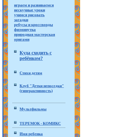
играем и развиваемся
нескучные уроки
учимся рисовать
загадки
ребусы и кроссворды
физминутка
природная мастерская
оригами
Куда сходить с
ребёнком?
Стихи детям
Клуб "Детки непоседки"
(гиперактивность)
Мультфильмы
ТЕРЕМОК - КОМИКС
Имя ребенка