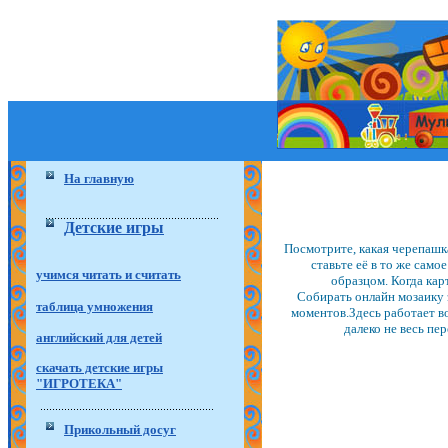
На главную
Детские игры
Посмотрите, какая черепашк
ставьте её в то же само
учимся читать и считать
образцом. Когда кар
Собирать онлайн мозаику э
таблица умножения
моментов.Здесь работает во
далеко не весь пе
английский для детей
скачать детские игры
"ИГРОТЕКА"
Прикольный досуг