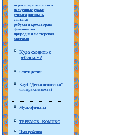
играем и развиваемся
нескучные уроки
учимся рисовать
загадки
ребусы и кроссворды
физминутка
природная мастерская
оригами
Куда сходить с
ребёнком?
Стихи детям
Клуб "Детки непоседки"
(гиперактивность)
Мультфильмы
ТЕРЕМОК - КОМИКС
Имя ребенка