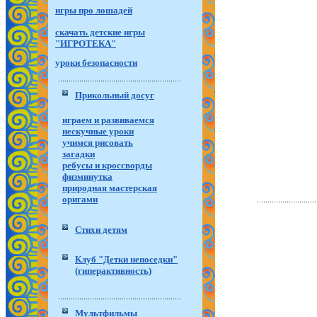
игры про лошадей
скачать детские игры
"ИГРОТЕКА"
уроки безопасности
Прикольный досуг
играем и развиваемся
нескучные уроки
учимся рисовать
загадки
ребусы и кроссворды
физминутка
природная мастерская
оригами
Стихи детям
Клуб "Детки непоседки"
(гиперактивность)
Мультфильмы