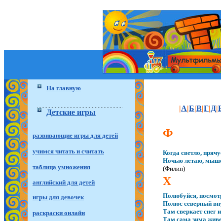
На главную
|
А
|
Б
|
В
|
Г
|
Д
|
Детские игры
Ф
развивающие игры для детей
учимся читать и считать
Когда светло, прячу
Ночью летаю, мыше
таблица умножения
(Филин)
Х
английский для детей
Полюбуйся, посмотр
игры для девочек
Полюс северный вн
Там сверкает снег и
раскраски онлайн
Там сама зима живе