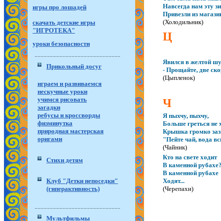
Навсегда нам эту з
игры про лошадей
Привезли из магази
(Холодильник)
скачать детские игры
"ИГРОТЕКА"
Ц
уроки безопасности
Явился в желтой шу
Прикольный досуг
- Прощайте, две ск
(Цыпленок)
играем и развиваемся
нескучные уроки
учимся рисовать
Ч
загадки
ребусы и кроссворды
Я пыхчу, пыхчу,
физминутка
Больше греться не 
природная мастерская
Крышка громко заз
оригами
"Пейте чай, вода в
(Чайник)
Кто на свете ходит
Стихи детям
В каменной рубахе
В каменной рубахе
Клуб "Детки непоседки"
Ходят...
(гиперактивность)
(Черепахи)
Мультфильмы